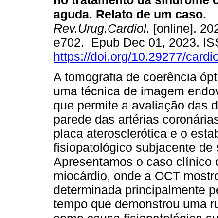
no tratamento da síndrome 
aguda. Relato de um caso.
Rev.Urug.Cardiol.
[online]. 202
e702. Epub Dec 01, 2023. I
https://doi.org/10.29277/cardi
A tomografia de coerência ópt
uma técnica de imagem endova
que permite a avaliação das 
parede das artérias coronária
placa aterosclerótica e o es
fisiopatológico subjacente d
Apresentamos o caso clínico 
miocárdio, onde a OCT mostrou
determinada principalmente 
tempo que demonstrou uma rupt