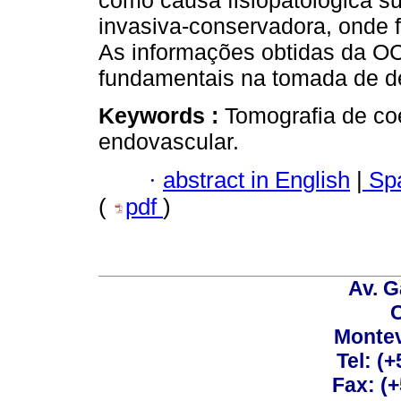
como causa fisiopatológica s
invasiva-conservadora, onde f
As informações obtidas da OC
fundamentais na tomada de d
Keywords :
Tomografia de co
endovascular.
·
abstract in English
|
Spa
(
pdf
)
Av. G
C
Montev
Tel: (
Fax: (