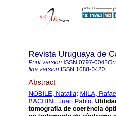
Revista Uruguaya de Ca
Print version
ISSN
0797-0048
On
line version
ISSN
1688-0420
Abstract
NOBILE, Natalia
;
MILA, Rafae
BACHINI, Juan Pablo
.
Utilida
tomografia de coerência ópt