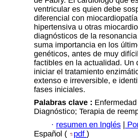
de Fabry. El cardiólogo que es
ventricular es quien debe sos
diferencial con miocardiopatía
hipertensiva u otras miocardi
diagnósticos de la resonanci
suma importancia en los últim
genéticos, antes de muy difíc
factibles en la actualidad. Un
iniciar el tratamiento enzimáti
extenso e irreversible, e ident
fases iniciales.
Palabras clave :
Enfermedad d
Diagnóstico; Terapia de reem
·
resumen en Inglés
|
Por
Español (
pdf
)