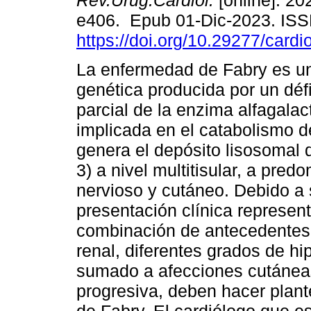
Rev.Urug.Cardiol.
[online]. 202
e406. Epub 01-Dic-2023. IS
https://doi.org/10.29277/cardi
La enfermedad de Fabry es u
genética producida por un défic
parcial de la enzima alfagala
implicada en el catabolismo de
genera el depósito lisosomal d
3) a nivel multitisular, a pred
nervioso y cutáneo. Debido a 
presentación clínica represen
combinación de antecedentes f
renal, diferentes grados de hip
sumado a afecciones cutáneas
progresiva, deben hacer plant