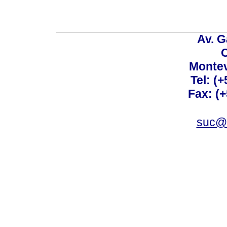
Av. G
C
Montev
Tel: (
Fax: (
suc@a