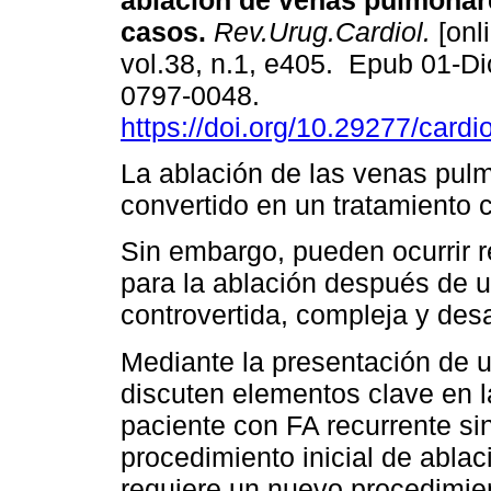
ablación de venas pulmonare
casos.
Rev.Urug.Cardiol.
[onl
vol.38, n.1, e405. Epub 01-D
0797-0048.
https://doi.org/10.29277/cardi
La ablación de las venas pul
convertido en un tratamiento cl
Sin embargo, pueden ocurrir r
para la ablación después de u
controvertida, compleja y desa
Mediante la presentación de 
discuten elementos clave en l
paciente con FA recurrente s
procedimiento inicial de abl
requiere un nuevo procedimie