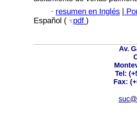
·
resumen en Inglés
|
Por
Español (
pdf
)
Av. G
C
Montev
Tel: (
Fax: (
suc@a