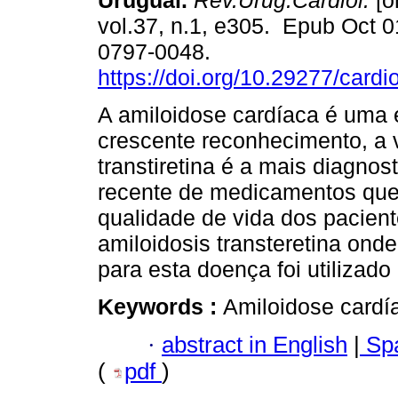
Uruguai.
Rev.Urug.Cardiol.
[o
vol.37, n.1, e305. Epub Oct 
0797-0048.
https://doi.org/10.29277/cardi
A amiloidose cardíaca é uma
crescente reconhecimento, a 
transtiretina é a mais diagno
recente de medicamentos que
qualidade de vida dos pacie
amiloidosis transteretina on
para esta doença foi utilizado
Keywords :
Amiloidose cardía
·
abstract in English
|
Spa
(
pdf
)