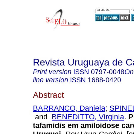
Revista Uruguaya de Ca
Print version
ISSN
0797-0048
On
line version
ISSN
1688-0420
Abstract
BARRANCO, Daniela
;
SPINEL
and
BENEDITTO, Virginia
.
P
tafamidis em amiloidose ca