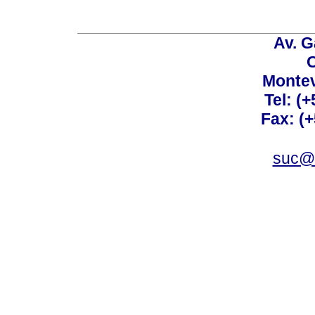
Av. G
C
Montev
Tel: (
Fax: (
suc@a