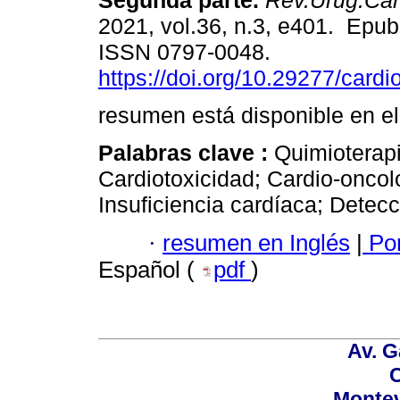
Segunda parte.
Rev.Urug.Card
2021, vol.36, n.3, e401. Epub
ISSN 0797-0048.
https://doi.org/10.29277/cardi
resumen está disponible en el
Palabras clave :
Quimioterap
Cardiotoxicidad; Cardio-oncolo
Insuficiencia cardíaca; Detec
·
resumen en Inglés
|
Por
Español (
pdf
)
Av. G
C
Montev