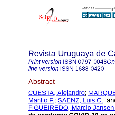
Revista Uruguaya de Ca
Print version
ISSN
0797-0048
On
line version
ISSN
1688-0420
Abstract
CUESTA, Alejandro
;
MARQUE
Manlio F.
;
SAENZ, Luis C.
a
FIGUEIREDO, Marcio Jansen