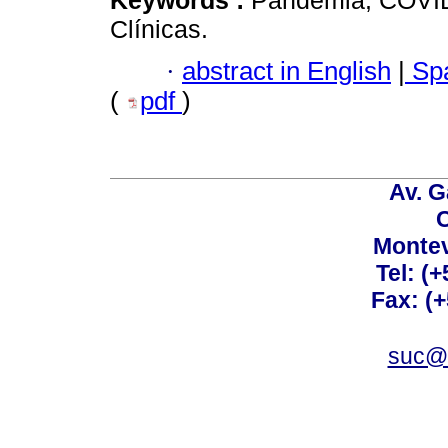
Keywords :
Pandemia; COVID-1
Clínicas.
·
abstract in English
|
Spa
(
pdf
)
Av. G
C
Montev
Tel: (
Fax: (
suc@a