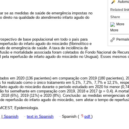
Automat
Related lin
inar se as medidas de saúde de emergência impostas no
Share
 direto na qualidade do atendimento infarto agudo do
More
More
trospectivo de base populacional em todo o país para
Permali
reperfusão do infarto agudo do miocárdio (fibrinolítico e
odo de emergência de saúde. A taxa de incidência de
rfusão e mortalidade associada foram coletados do Fondo Nacional de Recurs
 pela reperfusão de infarto agudo do miocárdio no Uruguai). Esses mesmos
tados em 2020 (136 pacientes) em comparação com 2019 (180 pacientes), 20
sis foi realizado como o único tratamento em 5,1%, 7,2%, 7,7% e 12,1%, resp
nfarto agudo do miocárdio durante o período estudado em 2020 foi menor (0,74
ão foi semelhante em comparação com 2019, 2018 e 2017 (p = 0,4). A mortal
 2018 (6%), 2019 (11%) e 2020 (8%). Conclusão: as medidas emergenciais d
 de reperfusão do infarto agudo do miocárdio, sem afetar o tempo de reperfus
MCEST; Epidemiologia.
h
|
Spanish
·
text in Spanish
·
Spanish (
pdf
)