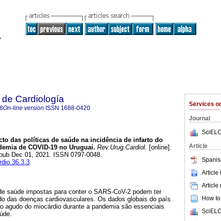
 de Cardiología
Services 
8
On-line version
ISSN
1688-0420
Journal
SciELO
to das políticas de saúde na incidência de infarto do
Article
demia de COVID-19 no Uruguai.
Rev.Urug.Cardiol.
[online].
Epub Dec 01, 2021. ISSN 0797-0048.
Spanis
rdio.36.3.3
.
Article
Article
de saúde impostas para conter o SARS-CoV-2 podem ter
How to 
ado das doenças cardiovasculares. Os dados globais do país
rto agudo do miocárdio durante a pandemia são essenciais
SciELO
aúde.