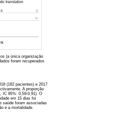
ic translation
ks
nk
os (a única organização
 dados foram recuperados
18 (182 pacientes) e 2017
ectivamente. A proporção
, IC 95%: 0,59-0,91). O
idade em 15 dias foi
e saúde foram associadas
ão e a mortalidade.