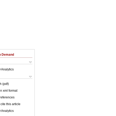
on Demand
 Analytics
h (pdf)
 in xml format
 references
cite this article
 Analytics