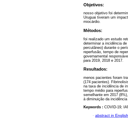
Objetivos:
nosso objetivo foi determ
Uruguai tiveram um impacto
miocárdio.
Métodos:
foi realizado um estudo re
determinar a incidência de 
percutâneo) durante o perí
reperfusão, tempo de repe
governamental responsável
para 2019, 2018 e 2017.
Resultados:
menos pacientes foram tra
(174 pacientes). Fibrinoli
na taxa de incidência de i
tempo médio para reperfus
semelhante em 2017 (8%),
à diminuição da incidência
Keywords :
COVID-19; IA
·
abstract in Englis