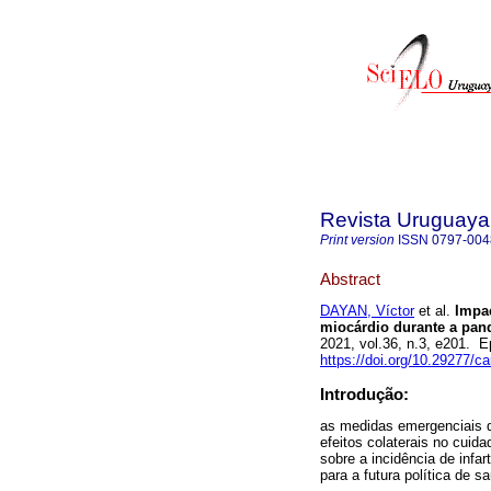
Revista Uruguaya
Print version
ISSN
0797-004
Abstract
DAYAN, Víctor
et al.
Impac
miocárdio durante a pan
2021, vol.36, n.3, e201. 
https://doi.org/10.29277/ca
Introdução:
as medidas emergenciais 
efeitos colaterais no cuid
sobre a incidência de infa
para a futura política de s