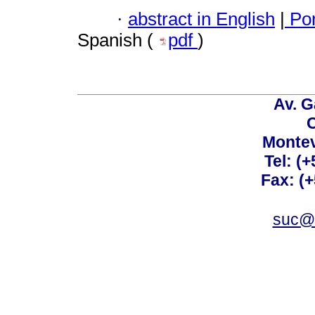
·
abstract in English
|
Por
Spanish (
pdf
)
Av. G
C
Montev
Tel: (
Fax: (
suc@a