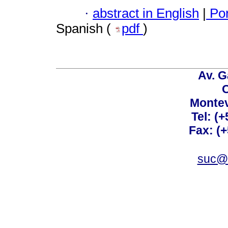
·
abstract in English
|
Por
Spanish (
pdf
)
Av. G
C
Montev
Tel: (
Fax: (
suc@a