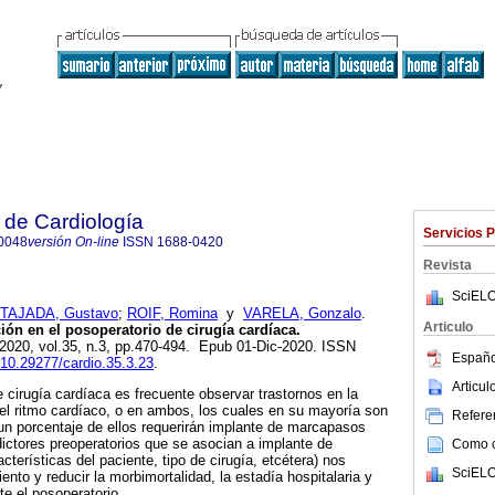
 de Cardiología
Servicios 
0048
versión On-line
ISSN
1688-0420
Revista
SciELO
TAJADA, Gustavo
;
ROIF, Romina
y
VARELA, Gonzalo
.
Articulo
ión en el posoperatorio de cirugía cardíaca.
 2020, vol.35, n.3, pp.470-494. Epub 01-Dic-2020. ISSN
Españo
g/10.29277/cardio.35.3.23
.
Articu
e cirugía cardíaca es frecuente observar trastornos en la
el ritmo cardíaco, o en ambos, los cuales en su mayoría son
Referen
 un porcentaje de ellos requerirán implante de marcapasos
edictores preoperatorios que se asocian a implante de
Como ci
cterísticas del paciente, tipo de cirugía, etcétera) nos
SciELO
iento y reducir la morbimortalidad, la estadía hospitalaria y
te el posoperatorio.