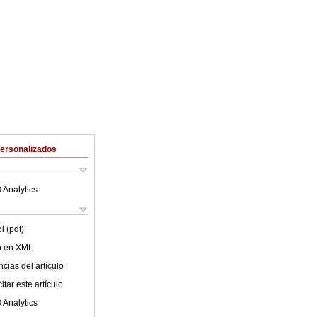
Personalizados
 Analytics
l (pdf)
lo en XML
cias del artículo
tar este artículo
 Analytics