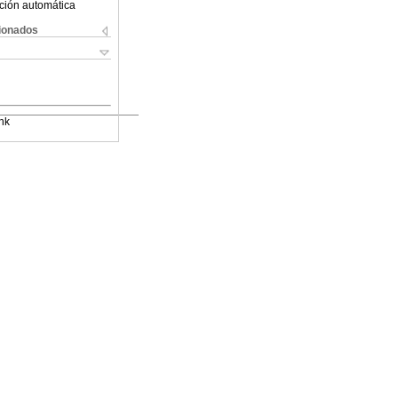
ción automática
cionados
nk