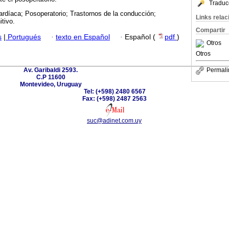
Traduc
ardíaca; Posoperatorio; Trastornos de la conducción;
Links rela
tivo.
Compartir
s
|
Portugués
·
texto en Español
·
Español (
pdf
)
Otros
Otros
Av. Garibaldi 2593.
Permali
C.P 11600
Montevideo, Uruguay
Tel: (+598) 2480 6567
Fax: (+598) 2487 2563
suc@adinet.com.uy