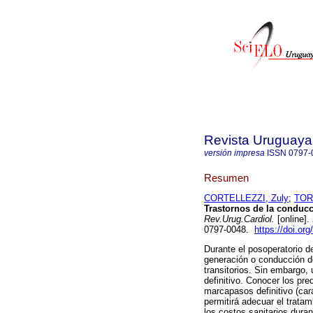
Revista Uruguaya
versión impresa
ISSN
0797-
Resumen
CORTELLEZZI, Zuly
;
TOR
Trastornos de la conducc
Rev.Urug.Cardiol.
[online].
0797-0048.
https://doi.or
Durante el posoperatorio d
generación o conducción d
transitorios. Sin embargo,
definitivo. Conocer los pr
marcapasos definitivo (cara
permitirá adecuar el tratam
los costos sanitarios duran