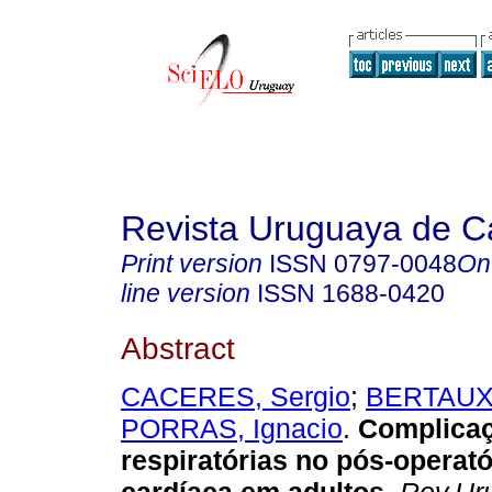
Revista Uruguaya de Ca
Print version
ISSN
0797-0048
On
line version
ISSN
1688-0420
Abstract
CACERES, Sergio
;
BERTAUX, 
PORRAS, Ignacio
.
Complica
respiratórias no pós-operató