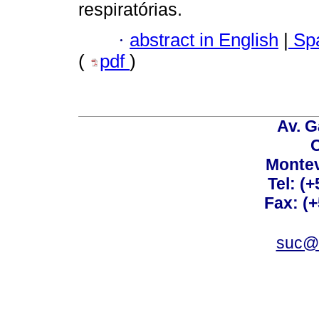
respiratórias.
·
abstract in English
|
Spa
(
pdf
)
Av. G
C
Montev
Tel: (
Fax: (
suc@a