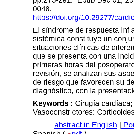
pp.275-291. Epub Dec 01, 20
0048.
https://doi.org/10.29277/cardi
El síndrome de respuesta infl
sistémica constituye un conju
situaciones clínicas de difere
que se presenta con una incid
primeras horas del posoperato
revisión, se analizan sus aspe
de riesgo que favorecen su de
diagnóstico, con la presentaci
Keywords :
Cirugía cardíaca;
Vasoconstrictores; Corticoides
·
abstract in English
|
Por
Spanish (
pdf
)