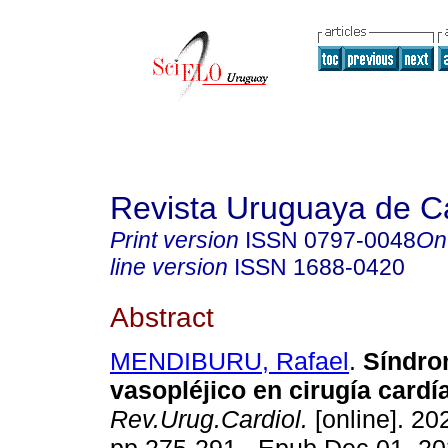
Revista Uruguaya de Ca
Print version
ISSN
0797-0048
On
line version
ISSN
1688-0420
Abstract
MENDIBURU, Rafael
.
Síndro
vasopléjico en cirugía cardí
Rev.Urug.Cardiol.
[online]. 202