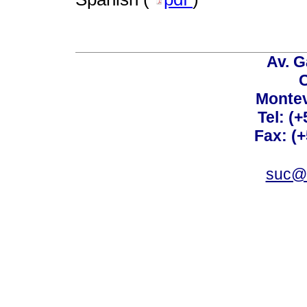
Av. G
C
Montev
Tel: (
Fax: (
suc@a