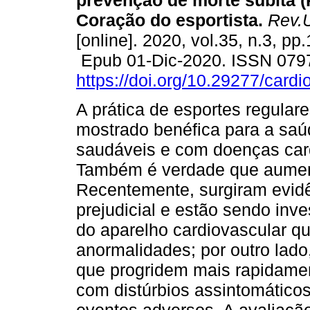
prevenção de morte súbita (Pa
Coração do esportista.
Rev.U
[online]. 2020, vol.35, n.3, pp
Epub 01-Dic-2020. ISSN 079
https://doi.org/10.29277/cardi
A prática de esportes regular
mostrado benéfica para a saú
saudáveis e com doenças card
Também é verdade que aument
Recentemente, surgiram evid
prejudicial e estão sendo inv
do aparelho cardiovascular 
anormalidades; por outro lado
que progridem mais rapidame
com distúrbios assintomático