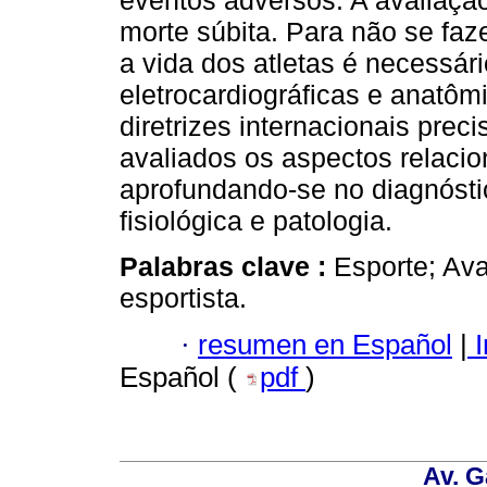
eventos adversos. A avaliaçã
morte súbita. Para não se faz
a vida dos atletas é necessár
eletrocardiográficas e anatôm
diretrizes internacionais pre
avaliados os aspectos relacio
aprofundando-se no diagnóstic
fisiológica e patologia.
Palabras clave :
Esporte; Ava
esportista.
·
resumen en Español
|
I
Español (
pdf
)
Av. G