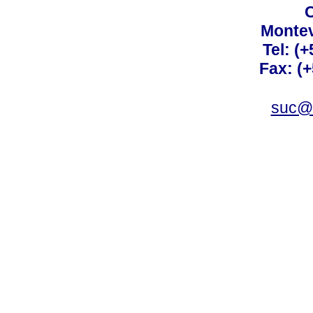
C
Montev
Tel: (
Fax: (
suc@a