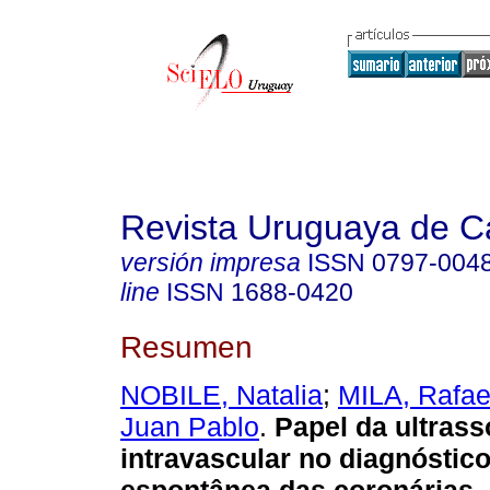
Revista Uruguaya de Ca
versión impresa
ISSN
0797-004
line
ISSN
1688-0420
Resumen
NOBILE, Natalia
;
MILA, Rafae
Juan Pablo
.
Papel da ultrass
intravascular no diagnóstic