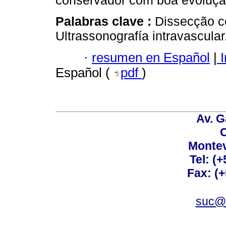
conservador com boa evoluçã
Palabras clave :
Dissecção c
Ultrassonografía intravascular
·
resumen en Español
|
I
Español (
pdf
)
Av. G
C
Montev
Tel: (
Fax: (
suc@a