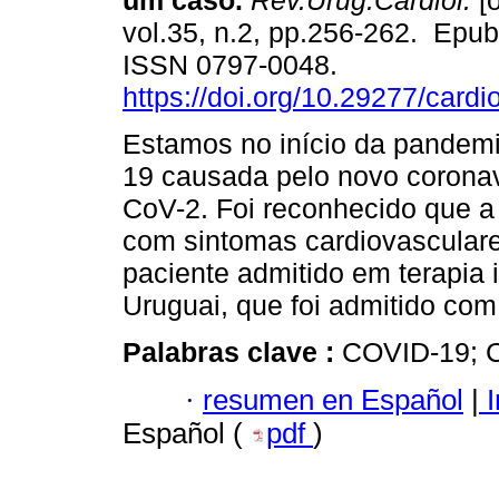
um caso.
Rev.Urug.Cardiol.
[o
vol.35, n.2, pp.256-262. Epu
ISSN 0797-0048.
https://doi.org/10.29277/cardi
Estamos no início da pandem
19 causada pelo novo corona
CoV-2. Foi reconhecido que a
com sintomas cardiovasculare
paciente admitido em terapia
Uruguai, que foi admitido com
Palabras clave :
COVID-19; C
·
resumen en Español
|
I
Español (
pdf
)