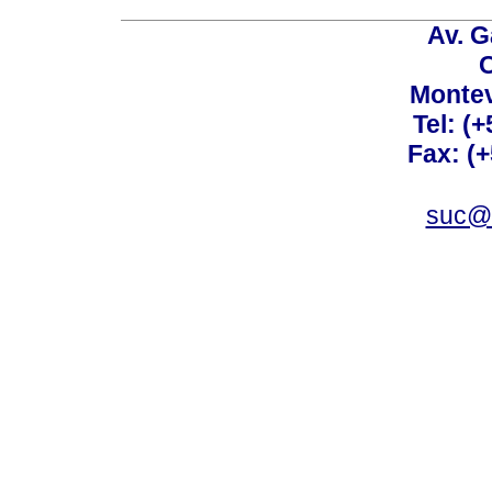
Av. G
C
Montev
Tel: (
Fax: (
suc@a