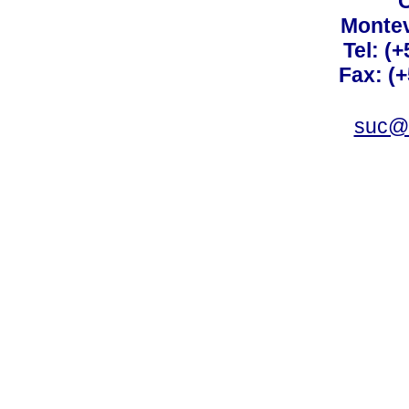
C
Montev
Tel: (
Fax: (
suc@a