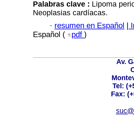
Palabras clave :
Lipoma peri
Neoplasias cardíacas.
·
resumen en Español
|
I
Español (
pdf
)
Av. G
C
Montev
Tel: (
Fax: (
suc@a