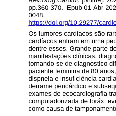
Rev.Urug.Cardiol.
[online]. 202
pp.360-370. Epub 01-Abr-202
0048.
https://doi.org/10.29277/cardi
Os tumores cardíacos são rar
cardíacos entram em uma peq
dentre esses. Grande parte d
manifestações clínicas, diagn
tornando-se de diagnóstico dif
paciente feminina de 80 anos
dispneia e insuficiência car
derrame pericárdico e subse
exames de ecocardiografia tra
computadorizada de toráx, evi
como causa de tamponamento 