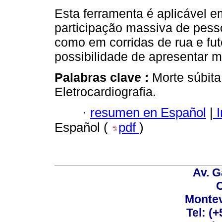
Esta ferramenta é aplicável 
participação massiva de pess
como em corridas de rua e fut
possibilidade de apresentar mo
Palabras clave :
Morte súbita
Eletrocardiografia.
·
resumen en Español
|
I
Español (
pdf
)
Av. G
C
Montev
Tel: (