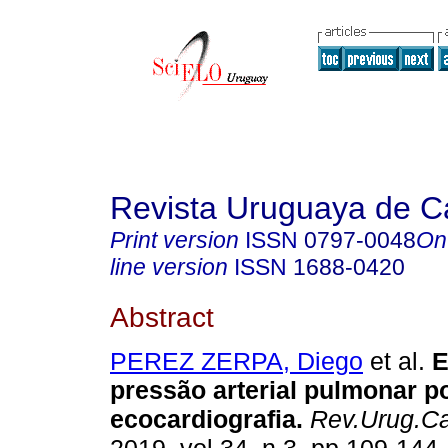
Revista Uruguaya de Ca
Print version
ISSN
0797-0048
On
line version
ISSN
1688-0420
Abstract
PEREZ ZERPA, Diego
et al.
E
pressão arterial pulmonar p
ecocardiografia.
Rev.Urug.Car