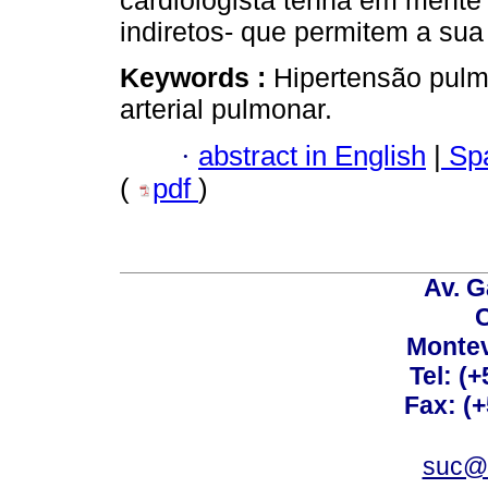
cardiologista tenha em mente 
indiretos- que permitem a sua
Keywords :
Hipertensão pulm
arterial pulmonar.
·
abstract in English
|
Spa
(
pdf
)
Av. G
C
Montev
Tel: (
Fax: (
suc@a