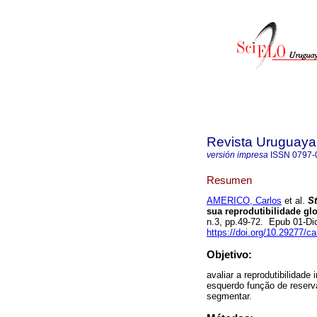
Revista Uruguaya
versión impresa
ISSN
0797-
Resumen
AMERICO, Carlos
et al.
St
sua reprodutibilidade gl
n.3, pp.49-72. Epub 01-D
https://doi.org/10.29277/ca
Objetivo:
avaliar a reprodutibilidade 
esquerdo função de reserva
segmentar.