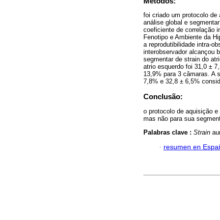
Métodos:
foi criado um protocolo de
análise global e segmentar 
coeficiente de correlação 
Fenotipo e Ambiente da Hip
a reprodutibilidade intra-o
interobservador alcançou bo
segmentar de strain do atri
atrio esquerdo foi 31,0 ± 
13,9% para 3 câmaras. A st
7,8% e 32,8 ± 6,5% consid
Conclusão:
o protocolo de aquisição e 
mas não para sua segmen
Palabras clave :
Strain
aur
·
resumen en Espa