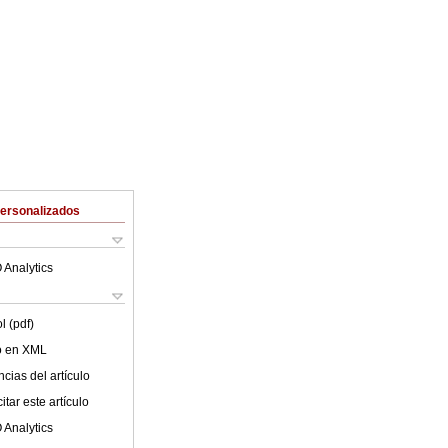
Personalizados
 Analytics
l (pdf)
lo en XML
cias del artículo
tar este artículo
 Analytics