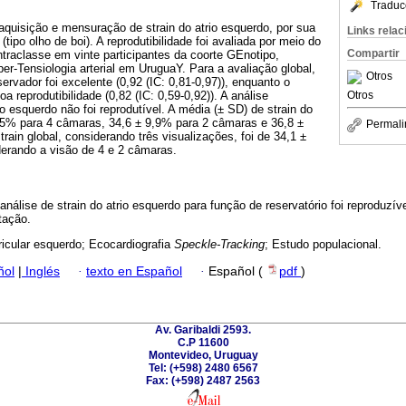
Traduc
 aquisição e mensuração de strain do atrio esquerdo, por sua
Links rela
(tipo olho de boi). A reprodutibilidade foi avaliada por meio do
Compartir
intraclasse em vinte participantes da coorte GEnotipo,
er-Tensiologia arterial em UruguaY. Para a avaliação global,
Otros
bservador foi excelente (0,92 (IC: 0,81-0,97)), enquanto o
Otros
a reprodutibilidade (0,82 (IC: 0,59-0,92)). A análise
o esquerdo não foi reprodutível. A média (± SD) de strain do
7,5% para 4 câmaras, 34,6 ± 9,9% para 2 câmaras e 36,8 ±
Permali
rain global, considerando três visualizações, foi de 34,1 ±
erando a visão de 4 e 2 câmaras.
análise de strain do atrio esquerdo para função de reservatório foi reproduzíve
tação.
icular esquerdo; Ecocardiografia
Speckle-Tracking
; Estudo populacional.
ñol
|
Inglés
·
texto en Español
·
Español (
pdf
)
Av. Garibaldi 2593.
C.P 11600
Montevideo, Uruguay
Tel: (+598) 2480 6567
Fax: (+598) 2487 2563