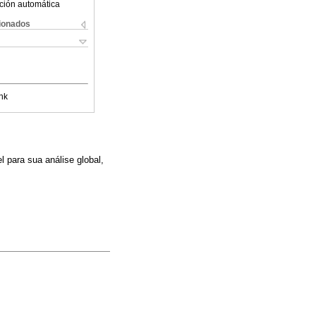
ción automática
cionados
nk
l para sua análise global,