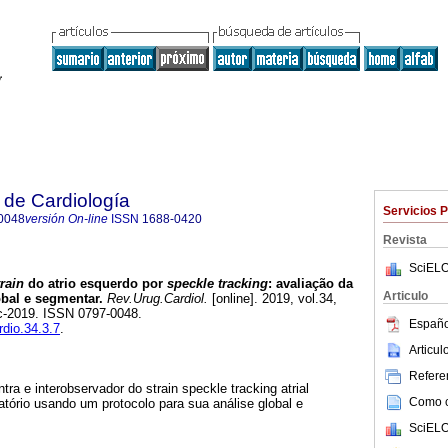
 de Cardiología
Servicios 
0048
versión On-line
ISSN
1688-0420
Revista
SciELO
rain
do atrio esquerdo por
speckle tracking
: avaliação da
Articulo
obal e segmentar.
Rev.Urug.Cardiol.
[online]. 2019, vol.34,
ic-2019. ISSN 0797-0048.
Españo
rdio.34.3.7
.
Articu
Referen
intra e interobservador do strain speckle tracking atrial
Como ci
tório usando um protocolo para sua análise global e
SciELO