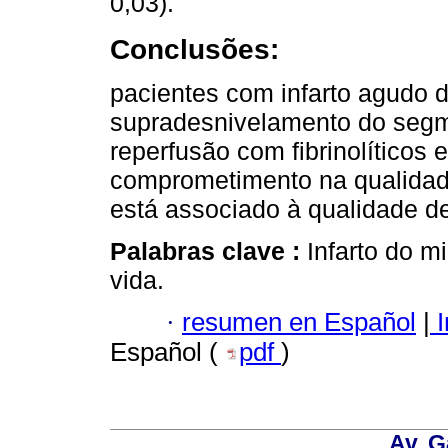
0,03).
Conclusões:
pacientes com infarto agudo 
supradesnivelamento do segm
reperfusão com fibrinolítico
comprometimento na qualidade
está associado à qualidade de
Palabras clave :
Infarto do mi
vida.
·
resumen en Español
|
I
Español (
pdf
)
Av. G