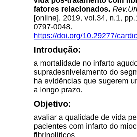
vida pós-tratamento com fibr
fatores relacionados.
Rev.Uru
[online]. 2019, vol.34, n.1, p
0797-0048.
https://doi.org/10.29277/cardi
Introdução:
a mortalidade no infarto agu
supradesnivelamento do segm
há evidências que sugerem um
a longo prazo.
Objetivo:
avaliar a qualidade de vida p
pacientes com infarto do mio
fibrinolíticos.