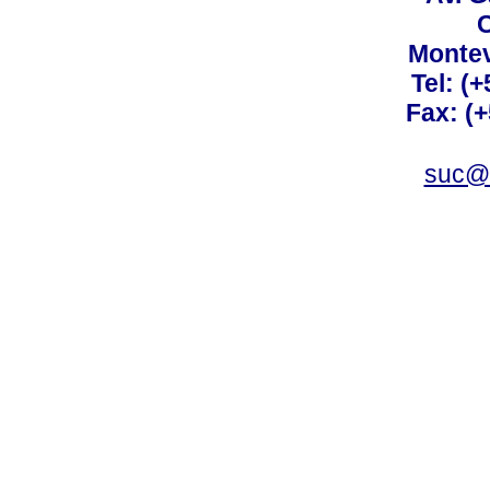
C
Montev
Tel: (
Fax: (
suc@a