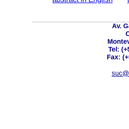
Av. G
C
Montev
Tel: (
Fax: (
suc@a