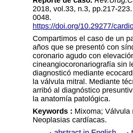
Reporte de caso.
Rev.Urug.Ca
2018, vol.33, n.3, pp.217-223
0048.
https://doi.org/10.29277/cardi
Compartimos el caso de un pa
años que se presentó con sí
coronario agudo con elevación
cineangiocoronariografía sin l
diagnosticó mediante ecocardi
la válvula mitral. Mediante téc
arribó al diagnóstico presunt
la anatomía patológica.
Keywords :
Mixoma; Válvula 
Neoplasias cardíacas.
·
abstract in English
·