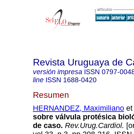
Revista Uruguaya de Ca
versión impresa
ISSN
0797-004
line
ISSN
1688-0420
Resumen
HERNANDEZ, Maximiliano
et 
sobre válvula protésica biol
de caso.
Rev.Urug.Cardiol.
[o