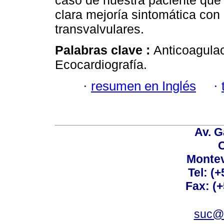
caso de nuestra paciente que 
clara mejoría sintomática con
transvalvulares.
Palabras clave :
Anticoagulac
Ecocardiografía.
·
resumen en Inglés
·
Av. G
C
Montev
Tel: (
Fax: (
suc@a