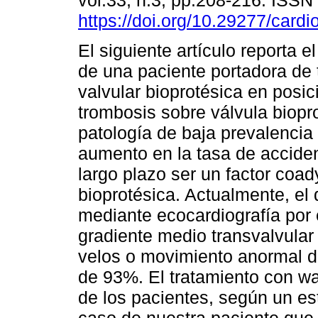
vol.33, n.3, pp.208-216. ISS
https://doi.org/10.29277/cardi
El siguiente artículo reporta e
de una paciente portadora de
valvular bioprotésica en posic
trombosis sobre válvula biopr
patología de baja prevalencia
aumento en la tasa de accide
largo plazo ser un factor coa
bioprotésica. Actualmente, el 
mediante ecocardiografía por 
gradiente medio transvalvula
velos o movimiento anormal d
de 93%. El tratamiento con wa
de los pacientes, según un es