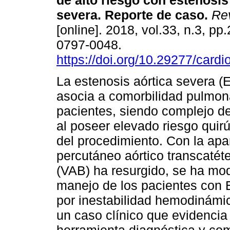
de alto riesgo con estenosis
severa. Reporte de caso.
Rev
[online]. 2018, vol.33, n.3, p
0797-0048.
https://doi.org/10.29277/cardi
La estenosis aórtica severa (
asocia a comorbilidad pulmon
pacientes, siendo complejo dec
al poseer elevado riesgo quirú
del procedimiento. Con la apar
percutáneo aórtico transcatéte
(VAB) ha resurgido, se ha modi
manejo de los pacientes con 
por inestabilidad hemodinámic
un caso clínico que evidencia