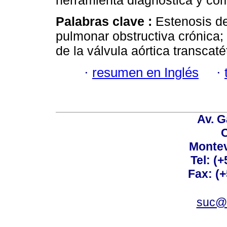
herramienta diagnóstica y com
Palabras clave :
Estenosis de
pulmonar obstructiva crónica;
de la válvula aórtica transcaté
·
resumen en Inglés
·
Av. G
C
Montev
Tel: (
Fax: (
suc@a