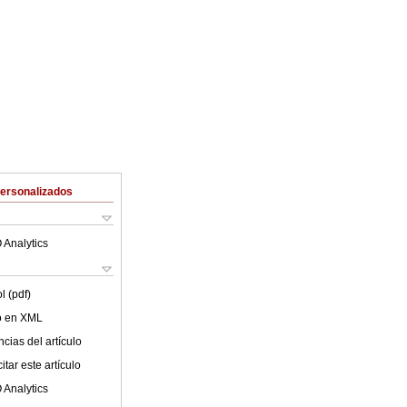
Personalizados
 Analytics
l (pdf)
lo en XML
cias del artículo
tar este artículo
 Analytics