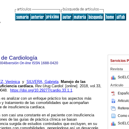
 de Cardiología
Servicios 
0048
versión On-line
ISSN
1688-0420
Revista
SciELO
Z, Verónica
y
SILVERA, Gabriela
.
Manejo de las
Articulo
ficiencia cardíaca.
Rev.Urug.Cardiol.
[online]. 2018, vol.33,
-0048.
https://doi.org/10.29277/cardio.33.1.1
.
Españo
ón es analizar con un enfoque práctico los aspectos más
Articu
o y tratamiento de las comorbilidades que acompañan
 de insuficiencia cardíaca.
Referen
son casi una constante en el paciente con insuficiencia
Como ci
nes de las guías de práctica clínica se basan
SciELO
ncia surgida de estudios controlados que excluyen, en su
cientes con comorbilidades, generándose así un desacople