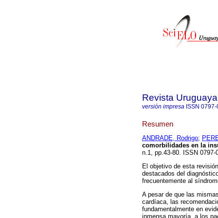
Revista Uruguaya
versión impresa
ISSN
0797-
Resumen
ANDRADE, Rodrigo
;
PERE
comorbilidades en la insu
n.1, pp.43-80. ISSN 0797
El objetivo de esta revisi
destacados del diagnóstic
frecuentemente al síndrome
A pesar de que las mismas 
cardíaca, las recomendacio
fundamentalmente en evide
inmensa mayoría, a los pa