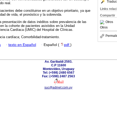
Traduc
do real.
Links rela
 pacientes debe constituirse en un objetivo prioritario, ya que
idad de vida, el pronóstico y la sobrevida.
Compartir
 presentación de datos inéditos sobre prevalencia de las
Otros
 en la cohorte de pacientes asistidos en la Unidad
Otros
iciencia Cardíaca (UMIC) del Hospital de Clínicas.
Permali
ncia cardíaca; Comorbilidad-tratamiento.
s
·
texto en Español
·
Español (
pdf
)
Av. Garibaldi 2593.
C.P 11600
Montevideo, Uruguay
Tel: (+598) 2480 6567
Fax: (+598) 2487 2563
suc@adinet.com.uy