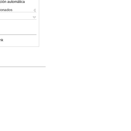
ción automática
cionados
nk