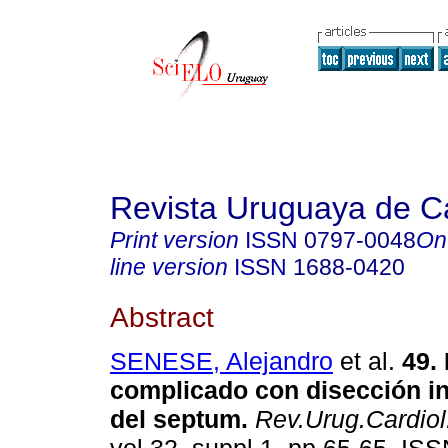
Revista Uruguaya de Ca
Print version
ISSN
0797-0048
On
line version
ISSN
1688-0420
Abstract
SENESE, Alejandro
et al.
49.
complicado con disección i
del septum.
Rev.Urug.Cardiol