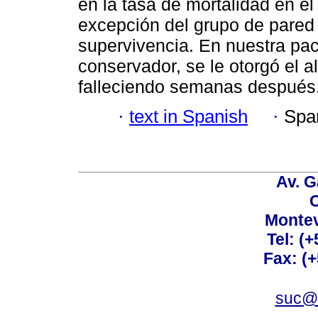
en la tasa de mortalidad en e
excepción del grupo de pared l
supervivencia. En nuestra pac
conservador, se le otorgó el al
falleciendo semanas después
·
text in Spanish
·
Spa
Av. G
C
Montev
Tel: (
Fax: (
suc@a