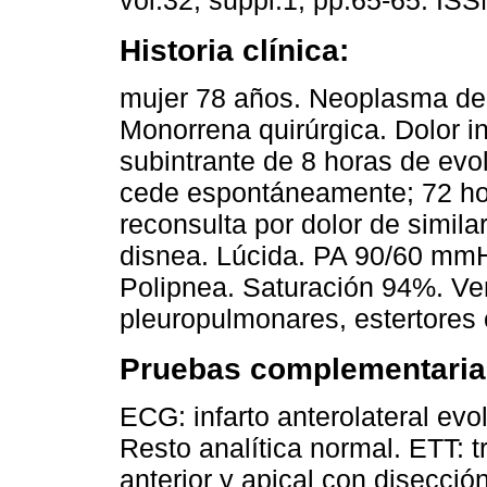
vol.32, suppl.1, pp.65-65. IS
Historia clínica:
mujer 78 años. Neoplasma de 
Monorrena quirúrgica. Dolor i
subintrante de 8 horas de evo
cede espontáneamente; 72 h
reconsulta por dolor de simil
disnea. Lúcida. PA 90/60 mmH
Polipnea. Saturación 94%. V
pleuropulmonares, estertores cr
Pruebas complementaria
ECG: infarto anterolateral evo
Resto analítica normal. ETT: t
anterior y apical con disecci