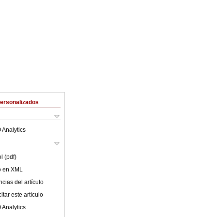
Personalizados
 Analytics
l (pdf)
lo en XML
cias del artículo
tar este artículo
 Analytics