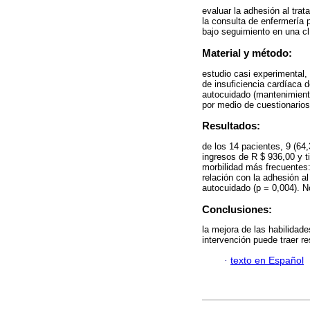
evaluar la adhesión al tra
la consulta de enfermería 
bajo seguimiento en una cl
Material y método:
estudio casi experimental,
de insuficiencia cardíaca d
autocuidado (mantenimient
por medio de cuestionarios
Resultados:
de los 14 pacientes, 9 (64
ingresos de R $ 936,00 y t
morbilidad más frecuentes:
relación con la adhesión a
autocuidado (p = 0,004). No
Conclusiones:
la mejora de las habilidad
intervención puede traer 
·
texto en Español