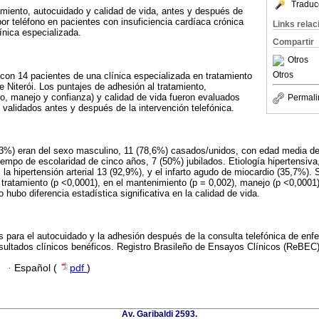
Traduc
tamiento, autocuidado y calidad de vida, antes y después de
por teléfono en pacientes con insuficiencia cardíaca crónica
Links rela
ínica especializada.
Compartir
Otros
Otros
 con 14 pacientes de una clínica especializada en tratamiento
e Niterói. Los puntajes de adhesión al tratamiento,
o, manejo y confianza) y calidad de vida fueron evaluados
Permali
 validados antes y después de la intervención telefónica.
,3%) eran del sexo masculino, 11 (78,6%) casados/unidos, con edad media de
iempo de escolaridad de cinco años, 7 (50%) jubilados. Etiología hipertensiva
 la hipertensión arterial 13 (92,9%), y el infarto agudo de miocardio (35,7%)
l tratamiento (p <0,0001), en el mantenimiento (p = 0,002), manejo (p <0,0001)
 hubo diferencia estadística significativa en la calidad de vida.
es para el autocuidado y la adhesión después de la consulta telefónica de en
resultados clínicos benéficos. Registro Brasileño de Ensayos Clínicos (ReB
·
Español (
pdf
)
Av. Garibaldi 2593.