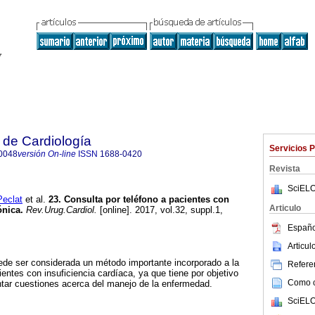
 de Cardiología
Servicios 
0048
versión On-line
ISSN
1688-0420
Revista
SciELO
eclat
et al.
23. Consulta por teléfono a pacientes con
Articulo
ónica.
Rev.Urug.Cardiol.
[online]. 2017, vol.32, suppl.1,
.
Españo
Articu
uede ser considerada un método importante incorporado a la
Referen
ientes con insuficiencia cardíaca, ya que tiene por objetivo
Como ci
ientar cuestiones acerca del manejo de la enfermedad.
SciELO