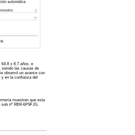
ción automática
cionados
nk
 64,8 ± 8,7 años, e
, siendo las causas de
. Se observó un avance con
 y en la confianza del
fermería muestran que esta
EC) sob nº RBR-6P9FJG.