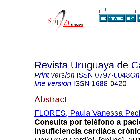
Revista Uruguaya de Ca
Print version
ISSN
0797-0048
On
line version
ISSN
1688-0420
Abstract
FLORES, Paula Vanessa Pecl
Consulta por teléfono a pac
insuficiencia cardiáca cróni