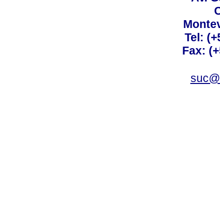
C
Montev
Tel: (
Fax: (
suc@a