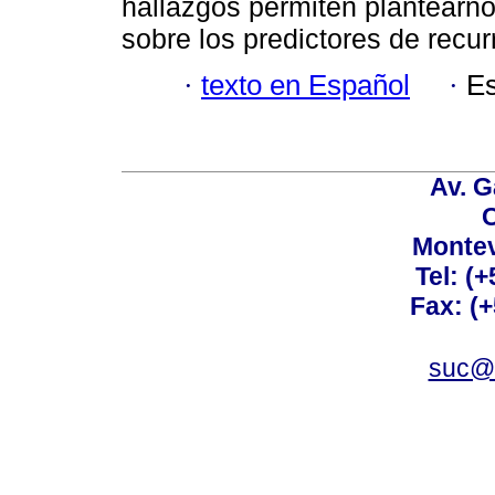
hallazgos permiten plantearno
sobre los predictores de recur
·
texto en Español
·
Es
Av. G
C
Montev
Tel: (
Fax: (
suc@a