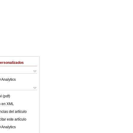
Personalizados
 Analytics
l (pdf)
lo en XML
cias del artículo
tar este artículo
 Analytics