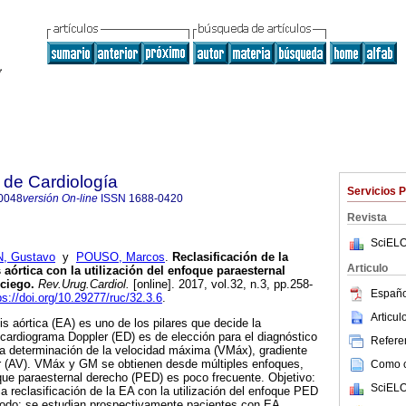
 de Cardiología
Servicios 
0048
versión On-line
ISSN
1688-0420
Revista
SciELO
, Gustavo
y
POUSO, Marcos
.
Reclasificación de la
Articulo
 aórtica con la utilización del enfoque paraesternal
ciego.
Rev.Urug.Cardiol.
[online]. 2017, vol.32, n.3, pp.258-
Españo
ps://doi.org/10.29277/ruc/32.3.6
.
Articu
s aórtica (EA) es uno de los pilares que decide la
cocardiograma Doppler (ED) es de elección para el diagnóstico
Referen
la determinación de la velocidad máxima (VMáx), gradiente
r (AV). VMáx y GM se obtienen desde múltiples enfoques,
Como ci
foque paraesternal derecho (PED) es poco frecuente. Objetivo:
SciELO
a reclasificación de la EA con la utilización del enfoque PED
todo: se estudian prospectivamente pacientes con EA