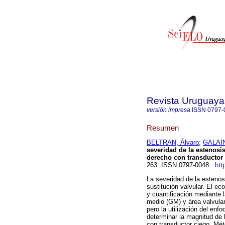
Revista Uruguaya
versión impresa
ISSN
0797-
Resumen
BELTRAN, Álvaro
;
GALAIN
severidad de la estenosis
derecho con transductor 
263. ISSN 0797-0048.
htt
La severidad de la estenosi
sustitución valvular. El e
y cuantificación mediante 
medio (GM) y área valvula
pero la utilización del en
determinar la magnitud de l
con transductor ciego. Mé