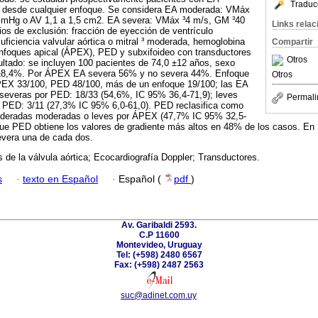
Traduc
 desde cualquier enfoque. Se considera EA moderada: VMáx
mmHg o AV 1,1 a 1,5 cm2. EA severa: VMáx ³4 m/s, GM ³40
Links rela
s de exclusión: fracción de eyección de ventrículo
uficiencia valvular aórtica o mitral ³ moderada, hemoglobina
Compartir
 enfoques apical (ÁPEX), PED y subxifoideo con transductores
Otros
ultado: se incluyen 100 pacientes de 74,0 ±12 años, sexo
±8,4%. Por ÁPEX EA severa 56% y no severa 44%. Enfoque
Otros
PEX 33/100, PED 48/100, más de un enfoque 19/100; las EA
everas por PED: 18/33 (54,6%, IC 95% 36,4-71,9); leves
Permali
PED: 3/11 (27,3% IC 95% 6,0-61,0). PED reclasifica como
sideradas moderadas o leves por ÁPEX (47,7% IC 95% 32,5-
oque PED obtiene los valores de gradiente más altos en 48% de los casos. E
evera una de cada dos.
 de la válvula aórtica; Ecocardiografía Doppler; Transductores.
s
·
texto en Español
·
Español (
pdf
)
Av. Garibaldi 2593.
C.P 11600
Montevideo, Uruguay
Tel: (+598) 2480 6567
Fax: (+598) 2487 2563
suc@adinet.com.uy