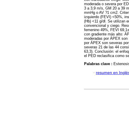
moderada o severa por ED
3 a 3,9 m/s, GM 20 a 39 
mmHg o AV ?1 cm2. Criterio
izquierdo (FEVI) <50%, ins
(Hb) <11 g/dl. Se utilizan
convencional y ciego. Res
femenino 49%, FEVI 69,1
con gradiente más alto: Á
moderadas por ÁPEX son s
por ÁPEX son severas por 
severas 21 de las 44 con
63,3). Conclusión: el enf
el PED reclasifica como s
Palabras clave :
Estenosis
·
resumen en Inglé