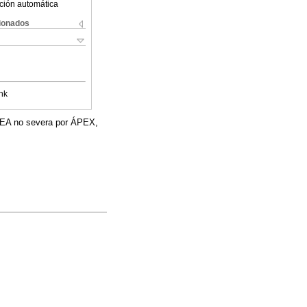
ción automática
cionados
nk
n EA no severa por ÁPEX,