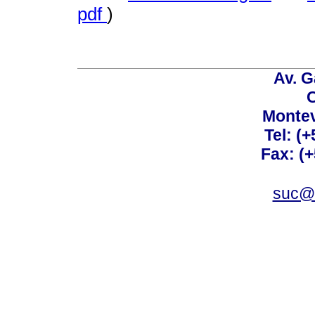
pdf
)
Av. G
C
Montev
Tel: (
Fax: (
suc@a