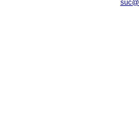
suc@a