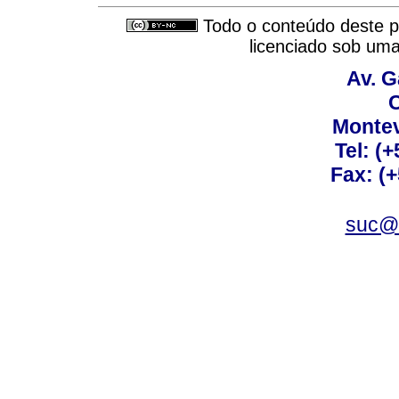
Todo o conteúdo deste pe
licenciado sob um
Av. G
C
Montev
Tel: (
Fax: (
suc@a