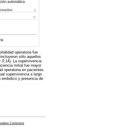
ción automática
cionados
nk
talidad operatoria fue
ncluyeron sólo aquellos
 0,14). La supervivencia
iciencia mitral fue mayor
d operatoria en pacientes
ual supervivencia a largo
o embólico y presencia de
Creative Commons