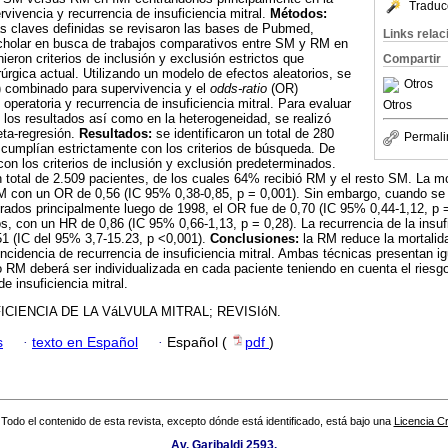
Traduc
rvivencia y recurrencia de insuficiencia mitral.
Métodos:
as claves definidas se revisaron las bases de Pubmed,
Links rela
holar en busca de trabajos comparativos entre SM y RM en
ieron criterios de inclusión y exclusión estrictos que
Compartir
rúrgica actual. Utilizando un modelo de efectos aleatorios, se
Otros
 combinado para supervivencia y el
odds-ratio
(OR)
peratoria y recurrencia de insuficiencia mitral. Para evaluar
Otros
n los resultados así como en la heterogeneidad, se realizó
eta-regresión.
Resultados:
se identificaron un total de 280
Permali
6 cumplían estrictamente con los criterios de búsqueda. De
con los criterios de inclusión y exclusión predeterminados.
 total de 2.509 pacientes, de los cuales 64% recibió RM y el resto SM. La mor
 con un OR de 0,56 (IC 95% 0,38-0,85, p = 0,001). Sin embargo, cuando se i
rados principalmente luego de 1998, el OR fue de 0,70 (IC 95% 0,44-1,12, p =
s, con un HR de 0,86 (IC 95% 0,66-1,13, p = 0,28). La recurrencia de la insuf
1 (IC del 95% 3,7-15.23, p <0,001).
Conclusiones:
la RM reduce la mortalida
ncidencia de recurrencia de insuficiencia mitral. Ambas técnicas presentan ig
 RM deberá ser individualizada en cada paciente teniendo en cuenta el riesg
e insuficiencia mitral.
IENCIA DE LA VáLVULA MITRAL; REVISIóN.
s
·
texto en Español
·
Español (
pdf
)
Todo el contenido de esta revista, excepto dónde está identificado, está bajo una
Licencia 
Av. Garibaldi 2593.