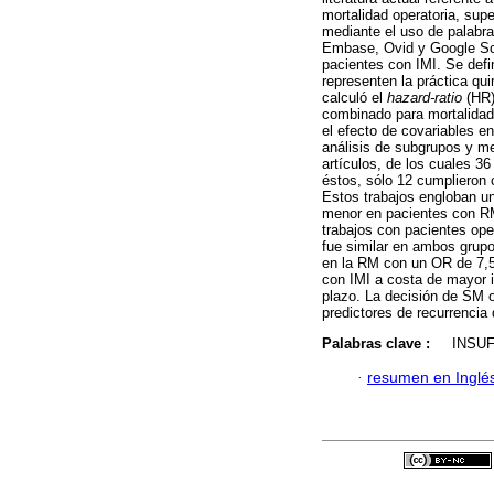
mortalidad operatoria, supe
mediante el uso de palabr
Embase, Ovid y Google Sc
pacientes con IMI. Se defin
representen la práctica qui
calculó el
hazard-ratio
(HR)
combinado para mortalidad o
el efecto de covariables e
análisis de subgrupos y m
artículos, de los cuales 3
éstos, sólo 12 cumplieron 
Estos trabajos engloban un
menor en pacientes con RM
trabajos con pacientes ope
fue similar en ambos grupo
en la RM con un OR de 7,5
con IMI a costa de mayor i
plazo. La decisión de SM o
predictores de recurrencia d
Palabras clave :
INSUFIC
·
resumen en Inglé