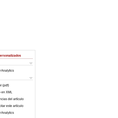
Personalizados
 Analytics
l (pdf)
lo en XML
cias del artículo
tar este artículo
 Analytics