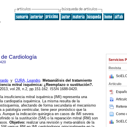
 de Cardiología
Servicios 
0420
Revista
SciELO
rardo
y
CURA, Leandro
.
Metaanálisis del tratamiento
Articulo
iciencia mitral isquémica: ¿Reemplazo o sustitución?.
 2013, vol.28, n.2, pp.151-162. ISSN 1688-0420.
Españo
la insuficiencia mitral isquémica (IMI) representa una
Articu
la cardiopatía isquémica. La misma resulta de la
postisquemia, afectando de forma secundaria el mecanismo
Referen
a a patología ventricular, tiene peor pronóstico que la
ia. Aunque la indicación quirúrgica en casos de IMI severa
Como ci
finido si la sustitución (SM) o la reparación mitral (RM) son
SciELO
casos.
Objetivo:
realizar una revisión y meta-análisis de la
e a SM versus RM en IMI centrándonos principalmente en la