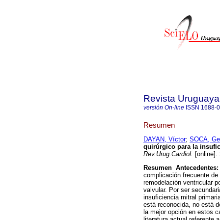
Revista Uruguaya
versión On-line
ISSN
1688-
Resumen
DAYAN, Víctor
;
SOCA, Ge
quirúrgico para la insuf
Rev.Urug.Cardiol.
[online].
Resumen
Antecedentes:
complicación frecuente de 
remodelación ventricular 
valvular. Por ser secundari
insuficiencia mitral primar
está reconocida, no está de
la mejor opción en estos 
literatura actual referent