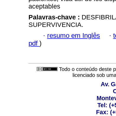
aceptables
Palavras-chave :
DESFIBRI
SUPERVIVENCIA.
·
resumo em Inglês
·
pdf
)
Todo o conteúdo deste pe
licenciado sob um
Av. G
C
Montev
Tel: (
Fax: (