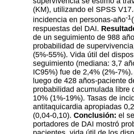
supervivencia se estimó a tr
(KM), utilizando el SPSS V17.
-1
incidencia en personas-año
respuestas del DAI.
Resultad
de un seguimiento de
988 año
probabilidad de supervivencia
(5%-55%). Vida útil del dispo
seguimiento (mediana: 3,7 año
IC95%) fue de 2,4% (2%-7%). 
luego de 428 años-paciente de
probabilidad acumulada libre
10% (1%-19%). Tasas de incid
antitaquicardia apropiadas 0,
(0,04-0,10).
Conclusión:
el s
portadores de DAI mostró pro
pacientes, vida útil de los dis