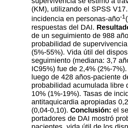
supervivencia se estimó a tr
(KM), utilizando el SPSS V17.
-1
incidencia en personas-año
respuestas del DAI.
Resultad
de un seguimiento de
988 año
probabilidad de supervivencia
(5%-55%). Vida útil del dispo
seguimiento (mediana: 3,7 año
IC95%) fue de 2,4% (2%-7%). 
luego de 428 años-paciente de
probabilidad acumulada libre
10% (1%-19%). Tasas de incid
antitaquicardia apropiadas 0,
(0,04-0,10).
Conclusión:
el s
portadores de DAI mostró pro
pacientes, vida útil de los dis