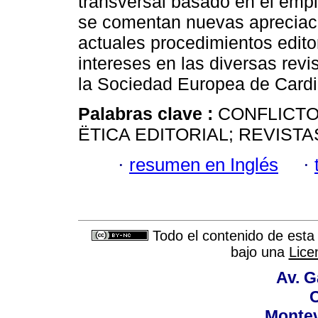
transversal basado en el empl
se comentan nuevas apreciacio
actuales procedimientos editor
intereses en las diversas rev
la Sociedad Europea de Cardi
Palabras clave :
CONFLICTO
ËTICA EDITORIAL; REVISTA
·
resumen en Inglés
·
Todo el contenido de esta 
bajo una
Lice
Av. G
C
Montev