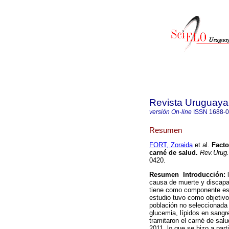
Revista Uruguaya
versión On-line
ISSN
1688-
Resumen
FORT, Zoraida
et al.
Factor
carné de salud.
Rev.Urug.
0420.
Resumen
Introducción:
causa de muerte y discapac
tiene como componente esen
estudio tuvo como objetivo
población no seleccionada
glucemia, lípidos en sangr
tramitaron el carné de sal
2011, lo que se hizo a parti