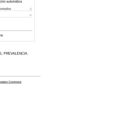
ción automática
cionados
nk
; PREVALENCIA.
Creative Commons