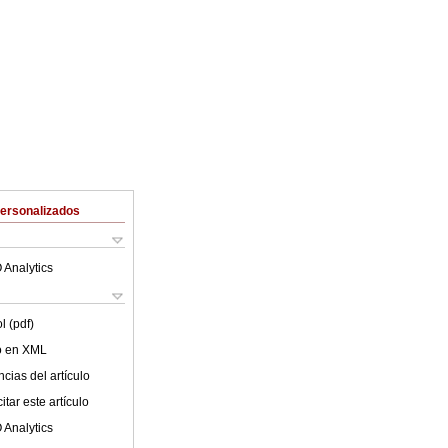
Personalizados
 Analytics
l (pdf)
lo en XML
cias del artículo
tar este artículo
 Analytics