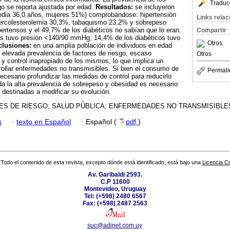
Traduc
sgo se reporta ajustada por edad.
Resultados:
se incluyeron
edia 36,0 años, mujeres 51%) comprobándose: hipertensión
Links rela
ercolesterolemia 30,3%, tabaquismo 23,2% y sobrepeso
ertensos y el 49,7% de los diabéticos no sabían que lo eran.
Compartir
os tuvo presión <140/90 mmHg; 14,4% de los diabéticos tuvo
Otros
lusiones:
en una amplia población de individuos en edad
 elevada prevalencia de factores de riesgo, escaso
Otros
y control inapropiado de los mismos, lo que implica un
rollar enfermedades no transmisibles. Si bien el consumo de
Permali
ecesario profundizar las medidas de control para reducirlo
a la alta prevalencia de sobrepeso y obesidad es necesario
s destinadas a modificar su evolución.
ES DE RIESGO; SALUD PÚBLICA; ENFERMEDADES NO TRANSMISIBLES
s
·
texto en Español
·
Español (
pdf
)
Todo el contenido de esta revista, excepto dónde está identificado, está bajo una
Licencia 
Av. Garibaldi 2593.
C.P 11600
Montevideo, Uruguay
Tel: (+598) 2480 6567
Fax: (+598) 2487 2563
suc@adinet.com.uy