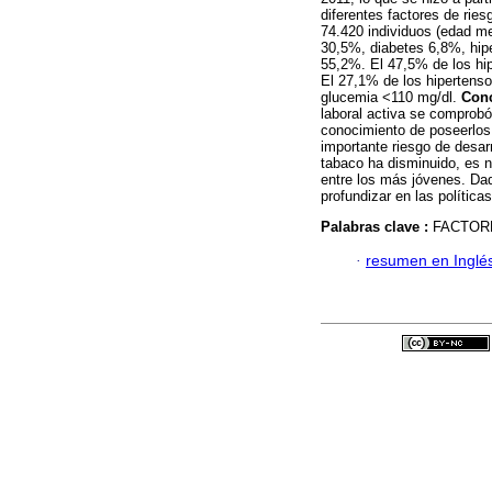
diferentes factores de rie
74.420 individuos (edad m
30,5%, diabetes 6,8%, hip
55,2%. El 47,5% de los hip
El 27,1% de los hipertens
glucemia <110 mg/dl.
Conc
laboral activa se comprobó
conocimiento de poseerlos 
importante riesgo de desar
tabaco ha disminuido, es n
entre los más jóvenes. Dad
profundizar en las política
Palabras clave :
FACTOR
·
resumen en Inglé