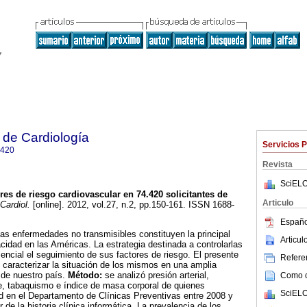
 de Cardiología
Servicios 
0420
Revista
SciELO
es de riesgo cardiovascular en 74.420 solicitantes de
Articulo
Cardiol.
[online]. 2012, vol.27, n.2, pp.150-161. ISSN 1688-
Españo
las enfermedades no transmisibles constituyen la principal
Articu
idad en las Américas. La estrategia destinada a controlarlas
cial el seguimiento de sus factores de riesgo. El presente
Referen
 caracterizar la situación de los mismos en una amplia
 de nuestro país.
Método:
se analizó presión arterial,
Como ci
e, tabaquismo e índice de masa corporal de quienes
SciELO
ud en el Departamento de Clínicas Preventivas entre 2008 y
r de la historia clínica informática. La prevalencia de los