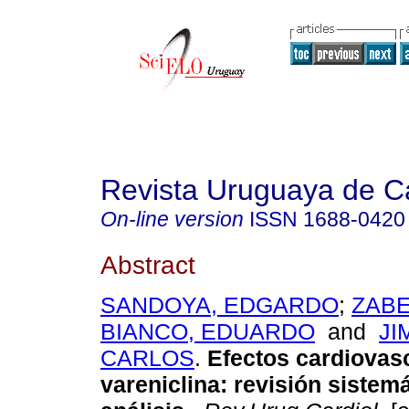
Revista Uruguaya de Ca
On-line version
ISSN
1688-0420
Abstract
SANDOYA, EDGARDO
;
ZABE
BIANCO, EDUARDO
and
JI
CARLOS
.
Efectos cardiovasc
vareniclina: revisión sistem