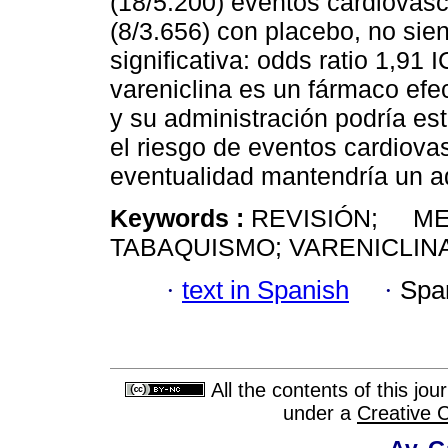
(18/5.200) eventos cardiovasc
(8/3.656) con placebo, no sie
significativa: odds ratio 1,91
vareniclina es un fármaco efe
y su administración podría es
el riesgo de eventos cardiova
eventualidad mantendría un ad
Keywords :
REVISIÓN; MET
TABAQUISMO; VARENICLINA
·
text in Spanish
·
Spa
All the contents of this jo
under a
Creative 