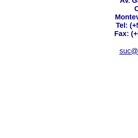
Av. G
C
Montev
Tel: (
Fax: (
suc@a