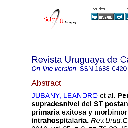
Revista Uruguaya de Ca
On-line version
ISSN
1688-0420
Abstract
JUBANY, LEANDRO
et al.
Per
supradesnivel del ST postan
primaria exitosa y morbimor
intrahospitalaria.
Rev.Urug.Ca