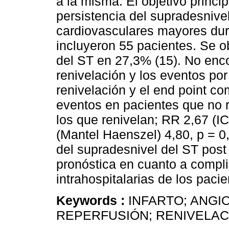
a la misma. El objetivo princip
persistencia del supradesnive
cardiovasculares mayores dura
incluyeron 55 pacientes. Se o
del ST en 27,3% (15). No enc
renivelación y los eventos por
renivelación y el end point c
eventos en pacientes que no 
los que renivelan; RR 2,67 (I
(Mantel Haenszel) 4,80, p = 0
del supradesnivel del ST post
pronóstica en cuanto a compl
intrahospitalarias de los pac
Keywords :
INFARTO; ANGI
REPERFUSIÓN; RENIVELAC