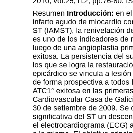
2010, vol.25, n.2, pp.76-80. 
Resumen
Introducción:
en el
infarto agudo de miocardio co
ST (IAMST), la renivelación 
es uno de los indicadores de 
luego de una angioplastia pri
exitosa. La persistencia del 
los que se logra la restauraci
epicárdico se vincula a lesió
de forma prospectiva a todos 
ATC1° exitosa en las primera
Cardiovascular Casa de Galicia
30 de setiembre de 2009. Se 
significativa del ST un desc
el electrocardiograma (ECG) 