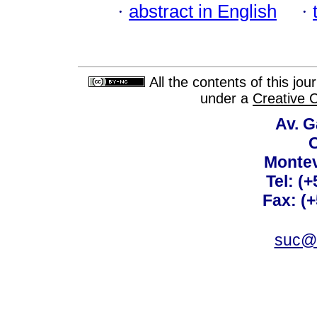
·
abstract in English
·
All the contents of this jo
under a
Creative 
Av. G
C
Montev
Tel: (
Fax: (
suc@a