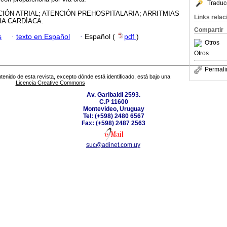
Traduc
CIÓN ATRIAL; ATENCIÓN PREHOSPITALARIA; ARRITMIAS
Links rela
IA CARDÍACA.
Compartir
s
·
texto en Español
·
Español (
pdf
)
Otros
Otros
Permali
tenido de esta revista, excepto dónde está identificado, está bajo una
Licencia Creative Commons
Av. Garibaldi 2593.
C.P 11600
Montevideo, Uruguay
Tel: (+598) 2480 6567
Fax: (+598) 2487 2563
suc@adinet.com.uy