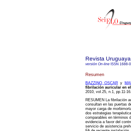
Revista Uruguaya
versión On-line
ISSN
1688-
Resumen
BAZZINO, OSCAR
y
MA
fibrilación auricular en e
2010, vol.25, n.1, pp.11-1
RESUMEN La fibrilación aur
consultan en las puertas 
mayor carga de morbimortal
dos estrategias terapéutic
comparables en términos de
evidencia a favor del contr
servicio de asistencia preh
FA de reciente instalación,