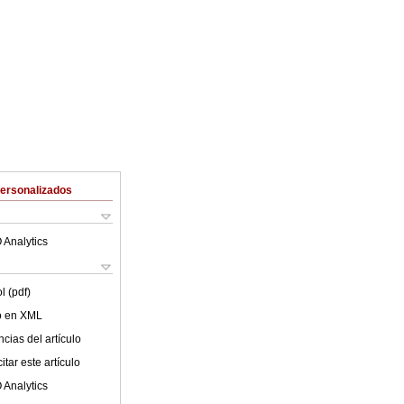
Personalizados
 Analytics
l (pdf)
lo en XML
cias del artículo
tar este artículo
 Analytics