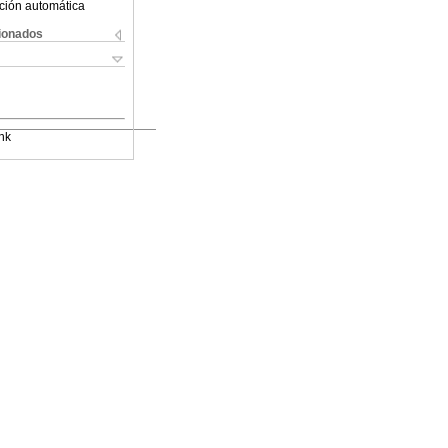
ción automática
cionados
nk