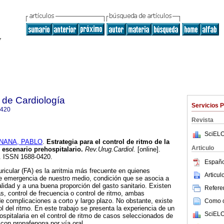
 de Cardiología
Servicios 
0420
Revista
SciELO
NANA, PABLO
.
Estrategia para el control de ritmo de la
Articulo
l escenario prehospitalario.
Rev.Urug.Cardiol.
[online].
6. ISSN 1688-0420.
Españo
icular (FA) es la arritmia más frecuente en quienes
Articu
de emergencia de nuestro medio, condición que se asocia a
idad y a una buena proporción del gasto sanitario. Existen
Referen
as, control de frecuencia o control de ritmo, ambas
 complicaciones a corto y largo plazo. No obstante, existe
Como ci
ol del ritmo. En este trabajo se presenta la experiencia de un
SciELO
ospitalaria en el control de ritmo de casos seleccionados de
 con propafenona por vía oral.