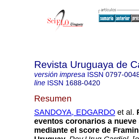
Revista Uruguaya de Ca
versión impresa
ISSN
0797-004
line
ISSN
1688-0420
Resumen
SANDOYA, EDGARDO
et al.
P
eventos coronarios a nueve
mediante el score de Frami