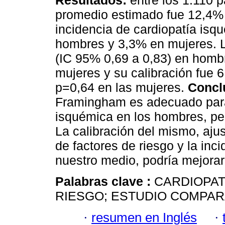
Resultados:
entre los 1.110 p
promedio estimado fue 12,4%
incidencia de cardiopatía isq
hombres y 3,3% en mujeres. La
(IC 95% 0,69 a 0,83) en hombr
mujeres y su calibración fue 
p=0,64 en las mujeres.
Concl
Framingham es adecuado para 
isquémica en los hombres, per
La calibración del mismo, aju
de factores de riesgo y la in
nuestro medio, podría mejorar
Palabras clave :
CARDIOPAT
RIESGO; ESTUDIO COMPAR
·
resumen en Inglés
·