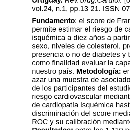
Uruguay.
Rev.Urug.Cardiol.
[o
vol.24, n.1, pp.13-21. ISSN 0
Fundamento
: el score de F
permite estimar el riesgo de c
isquémica a diez años a partir
sexo, niveles de colesterol, pre
presencia o no de diabetes y 
como finalidad evaluar la cap
nuestro país.
Metodología:
en
azar una muestra de asociados
de los participantes del estu
riesgo cardiovascular mediant
de cardiopatía isquémica hast
discriminación del score media
ROC y su calibración median