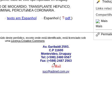
Traduç
O DE MIOCARDIO; TRANSPLANTE HEPáTICO;
Links rela
UMINAL PERCUTáNEA CORONARIA.
Compartilh
·
texto em Espanhol
·
Espanhol (
pdf
)
Mais
Mais
Permali
údo deste periódico, exceto onde está identificado, está licenciado sob
uma
Licença Creative Commons
Av. Garibaldi 2593.
C.P 11600
Montevideo, Uruguay
Tel: (+598) 2480 6567
Fax: (+598) 2487 2563
suc@adinet.com.uy