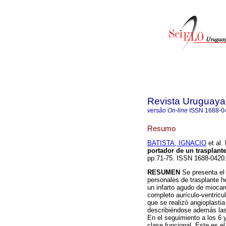
Revista Uruguaya
versão On-line
ISSN
1688-0
Resumo
BATISTA, IGNACIO
et al.
portador de un trasplante
pp.71-75. ISSN 1688-0420
RESUMEN
Se presenta el
personales de trasplante 
un infarto agudo de miocar
completo aurículo-ventricul
que se realizó angioplastia
describiéndose además las 
En el seguimiento a los 6
clase funcional. Este es e