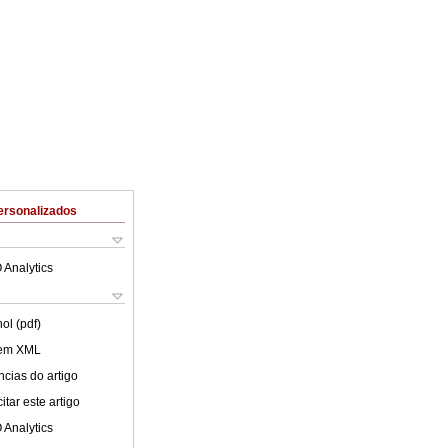
ersonalizados
 Analytics
ol (pdf)
 em XML
cias do artigo
tar este artigo
 Analytics