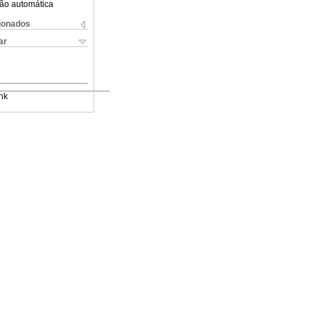
ão automática
cionados
ar
nk