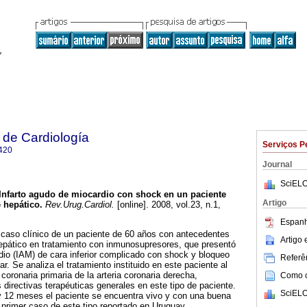
 de Cardiología
Serviços P
420
Journal
SciELO
Infarto agudo de miocardio con shock en un paciente
Artigo
 hepático.
Rev.Urug.Cardiol.
[online]. 2008, vol.23, n.1,
.
Espanh
 caso clínico de un paciente de 60 años con antecedentes
Artigo
hepático en tratamiento con inmunosupresores, que presentó
dio (IAM) de cara inferior complicado con shock y bloqueo
Referên
ar. Se analiza el tratamiento instituido en este paciente al
 coronaria primaria de la arteria coronaria derecha,
Como ci
directivas terapéuticas generales en este tipo de paciente.
SciELO
 y 12 meses el paciente se encuentra vivo y con una buena
l primer caso de este tipo reportado en Uruguay.