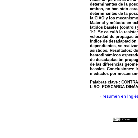
determinantes de la pos
ambos, no han sido carac
determinantes de la posc
la CIAO y los mecanismos
Material y método: en och
latidos basales (control)
1:2. Se calculó la resiste
velocidad de propagación 
índice de desadaptación 
dependientes, se realiza
asistidos. Resultados: d
hemodinámicos esperados. 
de desadaptación propaga
de las diferencias geomét
basales. Conclusiones: la
mediados por mecanismo
Palabras clave :
CONTRA
LISO
;
POSCARGA DINÁM
·
resumen en Inglé