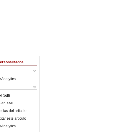
Personalizados
 Analytics
l (pdf)
lo en XML
cias del artículo
tar este artículo
 Analytics