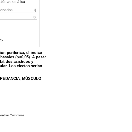
ción automática
cionados
nk
ón periférica, el índice
basales (p<0,05). A pesar
latidos asistidos y
lar. Los efectos serían
MPEDANCIA
;
MÚSCULO
Creative Commons