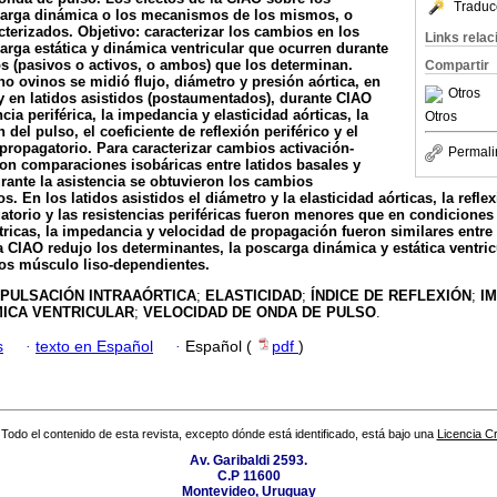
Traduc
carga dinámica o los mecanismos de los mismos, o
terizados. Objetivo: caracterizar los cambios en los
Links rela
arga estática y dinámica ventricular que ocurren durante
 (pasivos o activos, o ambos) que los determinan.
Compartir
o ovinos se midió flujo, diámetro y presión aórtica, en
Otros
 y en latidos asistidos (postaumentados), durante CIAO
ncia periférica, la impedancia y elasticidad aórticas, la
Otros
del pulso, el coeficiente de reflexión periférico y el
propagatorio. Para caracterizar cambios activación-
Permali
ron comparaciones isobáricas entre latidos basales y
urante la asistencia se obtuvieron los cambios
En los latidos asistidos el diámetro y la elasticidad aórticas, la reflexi
torio y las resistencias periféricas fueron menores que en condiciones 
ricas, la impedancia y velocidad de propagación fueron similares entre 
 CIAO redujo los determinantes, la poscarga dinámica y estática ventricu
s músculo liso-dependientes.
PULSACIÓN INTRAAÓRTICA
;
ELASTICIDAD
;
ÍNDICE DE REFLEXIÓN
;
I
ICA VENTRICULAR
;
VELOCIDAD DE ONDA DE PULSO
.
s
·
texto en Español
·
Español (
pdf
)
Todo el contenido de esta revista, excepto dónde está identificado, está bajo una
Licencia 
Av. Garibaldi 2593.
C.P 11600
Montevideo, Uruguay