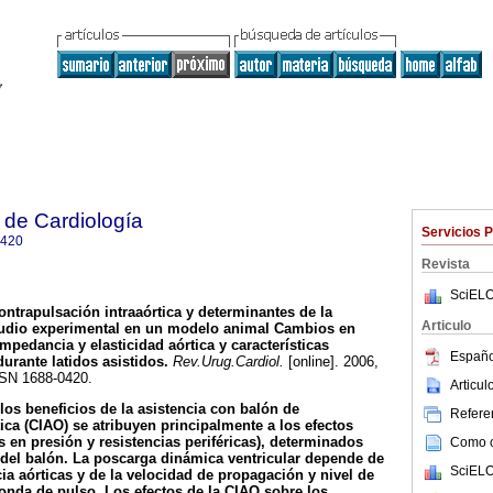
 de Cardiología
Servicios 
0420
Revista
SciELO
ntrapulsación intraaórtica y determinantes de la
Articulo
studio experimental en un modelo animal Cambios en
impedancia y elasticidad aórtica y características
Españo
urante latidos asistidos.
Rev.Urug.Cardiol.
[online]. 2006,
SSN 1688-0420.
Articu
los beneficios de la asistencia con balón de
Referen
ica (CIAO) se atribuyen principalmente a los efectos
n presión y resistencias periféricas), determinados
Como ci
o del balón. La poscarga dinámica ventricular depende de
SciELO
ia aórticas y de la velocidad de propagación y nivel de
a onda de pulso. Los efectos de la CIAO sobre los