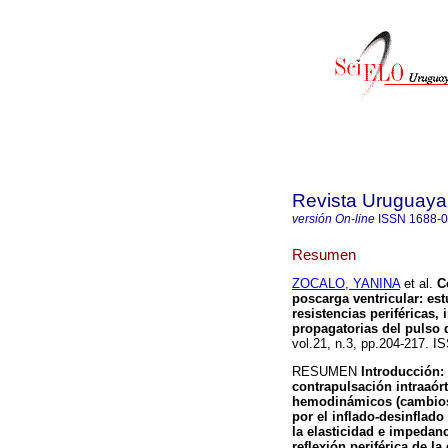
Revista Uruguaya
versión On-line
ISSN
1688-
Resumen
ZOCALO, YANINA
et al.
Co
poscarga ventricular: e
resistencias periféricas, 
propagatorias del pulso d
vol.21, n.3, pp.204-217. I
RESUMEN
Introducción: 
contrapulsación intraaórt
hemodinámicos (cambios e
por el inflado-desinflad
la elasticidad e impedanc
reflexión periférica de l