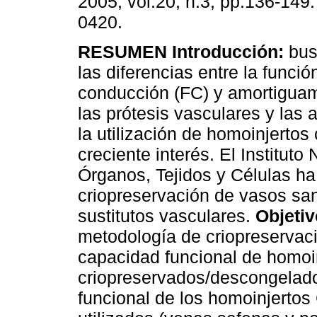
2005, vol.20, n.3, pp.136-149
0420.
RESUMEN
Introducción:
bus
las diferencias entre la funció
conducción (FC) y amortiguam
las prótesis vasculares y las a
la utilización de homoinjertos
creciente interés. El Institut
Órganos, Tejidos y Células ha 
criopreservación de vasos sa
sustitutos vasculares.
Objetiv
metodología de criopreservaci
capacidad funcional de homoi
criopreservados/descongelados
funcional de los homoinjertos