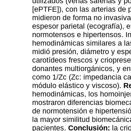
utilizados (venas safenas y po
[ePTFE]), con las arterias de 
midieron de forma no invasiva
espesor parietal (ecografía), 
normotensos e hipertensos. In
hemodinámicas similares a la
midió presión, diámetro y esp
carotídeos frescos y criopres
donantes multiorgánicos, y en
como 1/Zc (Zc: impedancia car
módulo elástico y viscoso).
Re
hemodinámicas, los homoinjer
mostraron diferencias biomecá
de normotensión e hipertensi
la mayor similitud biomecánica
pacientes.
Conclusión:
la cri