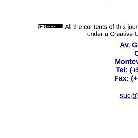
All the contents of this jo
under a
Creative 
Av. G
C
Montev
Tel: (
Fax: (
suc@a