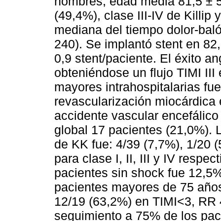
hombres, edad media 81,5 ± 5
(49,4%), clase III-IV de Killip
mediana del tiempo dolor-bal
240). Se implantó stent en 82
0,9 stent/paciente. El éxito a
obteniéndose un flujo TIMI II
mayores intrahospitalarias fue
revascularización miocárdica 
accidente vascular encefálico
global 17 pacientes (21,0%). L
de KK fue: 4/39 (7,7%), 1/20 
para clase I, II, III y IV resp
pacientes sin shock fue 12,5%
pacientes mayores de 75 años 
12/19 (63,2%) en TIMI<3, RR 4
seguimiento a 75% de los pac