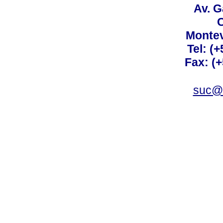
Av. G
C
Montev
Tel: (
Fax: (
suc@a