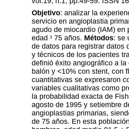
vol.19, n.1, pp.49-59. ISSN 1
Objetivo
: analizar la experie
servicio en angioplastia primar
agudo de miocardio (IAM) en 
edad
75 años.
Métodos
: se 
³
de datos para registrar datos 
y técnicos de los pacientes tr
definió éxito angiográfico a l
balón y <10% con stent, con flu
cuantitativas se expresaron c
variables cualitativas como pr
la probabilidad exacta de Fis
agosto de 1995 y setiembre d
angioplastias primarias, sien
de 75 años. En esta población