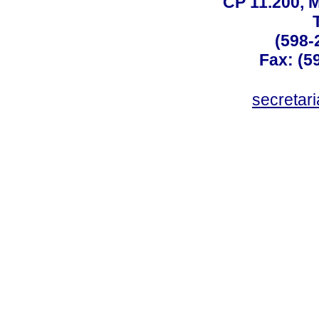
CP 11.200, 
(598-
Fax: (59
secreta