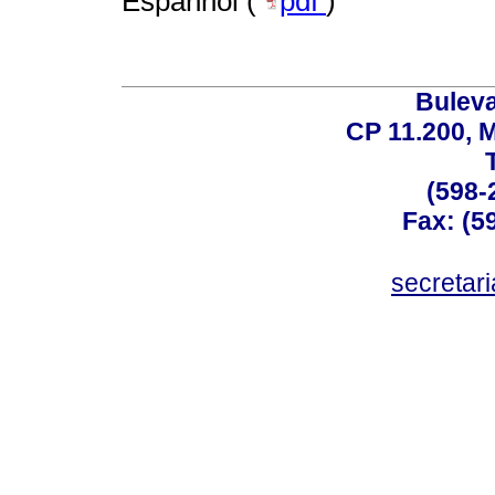
Espanhol (
pdf
)
Buleva
CP 11.200, 
(598-
Fax: (59
secreta