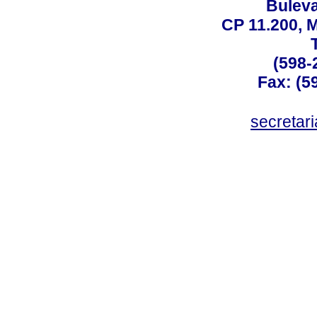
Buleva
CP 11.200, 
(598-
Fax: (59
secreta